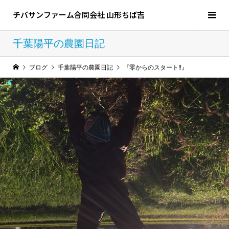
チバサンファーム合同会社 山形ちば吉
千葉陽平の農園日記
ブログ
千葉陽平の農園日記
『零からのスタート‼︎』