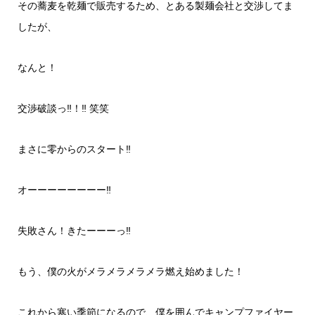
その蕎麦を乾麺で販売するため、とある製麺会社と交渉してま
したが、
なんと！
交渉破談っ‼︎！‼︎ 笑笑
まさに零からのスタート‼︎
オーーーーーーーー‼︎
失敗さん！きたーーーっ‼︎
もう、僕の火がメラメラメラメラ燃え始めました！
これから寒い季節になるので、僕を囲んでキャンプファイヤー