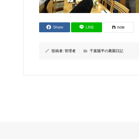
Share
LINE
note
投稿者:
管理者
千葉陽平の農園日記