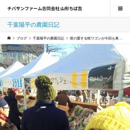
チバサンファーム合同会社 山形ちば吉
千葉陽平の農園日記
ブログ
千葉陽平の農園日記
僕の愛する軽ワゴンが今回も東京シティーナイトを横切･･･