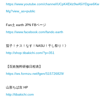
https://www.youtube.com/channel/UCpK4Eklz9wA5iYDgxe6Kw
Mg?view_as=public
Fan土 earth JPN FBページ
https://www.facebook.com/fando.earth
茄子！ナス！なす！NASU！干し祭り！》
http://shop.tibakichi.com/?p=351
【百姓無料研修日程表】
https://ws.formzu.net/fgen/S15726829/
山形ちば吉 HP
http://tibakichi.com