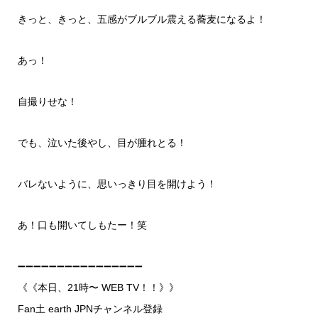
きっと、きっと、五感がブルブル震える蕎麦になるよ！
あっ！
自撮りせな！
でも、泣いた後やし、目が腫れとる！
バレないように、思いっきり目を開けよう！
あ！口も開いてしもたー！笑
➖➖➖➖➖➖➖➖➖➖➖➖➖➖➖➖
《《本日、21時〜 WEB TV！！》》
Fan土 earth JPNチャンネル登録