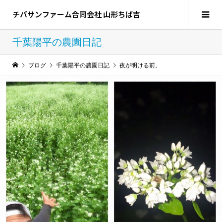
チバサンファーム合同会社 山形ちば吉
千葉陽平の農園日記
ブログ
千葉陽平の農園日記
夜が明ける前。